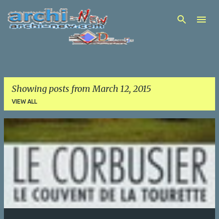
Skip to main content
Showing posts from March 12, 2015
VIEW ALL
P
o
s
t
s