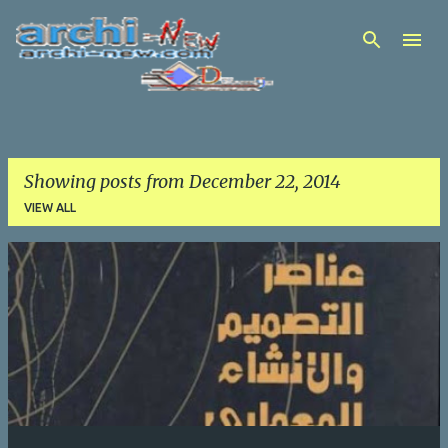
Skip to main content
Showing posts from December 22, 2014
VIEW ALL
P
o
s
t
s